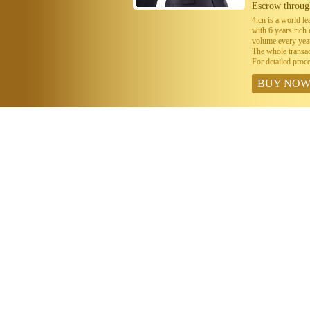
Escrow throug
4.cn is a world 
with 6 years ric
volume every year
The whole transa
For detailed proc
BUY NO