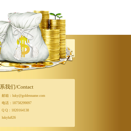
系我们/Contact
邮箱：luky@goldenname.com
电话：18758299097
Q Q：1820164138
lukylu826