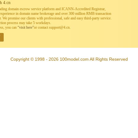
h 4.cn
leading domain escrow service platform and ICANN-Accredited Registrar,
h experience in domain name brokerage and over 300 million RMB transaction
. We promise our clients with professional, safe and easy third-party service.
ction process may take 5 workdays.
ess, you can
“visit here”
or contact support@4.cn.
W
Copyright © 1998 - 2026 100model.com All Rights Reserved